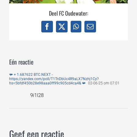
Deel FC Oudewater:
Facebook
X
WhatsApp
E-
mail
Eén reactie
📯 + 1.687622 BTC.NEXT -
https://yandex.com/poll/T1TnDbUc4R9aLX7Nzhj1Cy?
hs=5bfdf450b28e98aaa0ff99c905cd4ca4& 📯
02-06-25 om 07:01
9i1l28
Geef een reactie