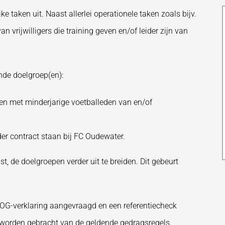
e taken uit. Naast allerlei operationele taken zoals bijv.
n vrijwilligers die training geven en/of leider zijn van
nde doelgroep(en):
ebben met minderjarige voetballeden van en/of
nder contract staan bij FC Oudewater.
t, de doelgroepen verder uit te breiden. Dit gebeurt
VOG-verklaring aangevraagd en een referentiecheck
e worden gebracht van de geldende gedragsregels.