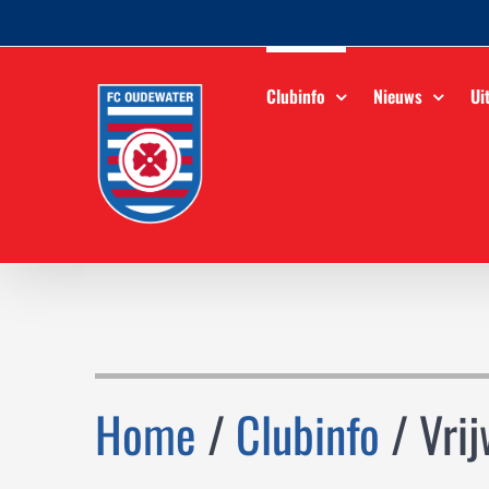
Ga
naar
inhoud
Clubinfo
Nieuws
Ui
Home
/
Clubinfo
/ Vrij