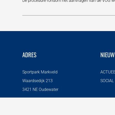
De procedure rondom het aanvragen van de VOG wor
ADRES
NIEUW
Sportpark Markveld
ACTUE
Waardsedijk 213
SOCIAL
3421 NE Oudewater
T 0348-562019
info@fcoudewater.nl