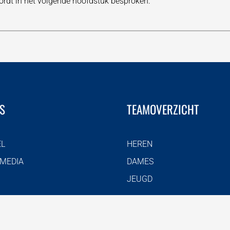
dt in het volgende hoofdstuk besproken.
S
TEAMOVERZICHT
EL
HEREN
 MEDIA
DAMES
JEUGD