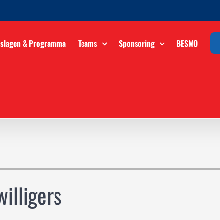
tslagen & Programma
Teams
Sponsoring
BESMO
willigers