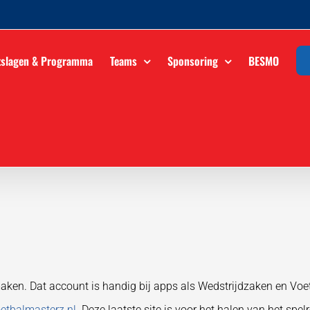
tslagen & Programma
Teams
Sponsoring
BESMO
en. Dat account is handig bij apps als Wedstrijdzaken en Voetb
tbalmasterz.nl
. Deze laatste site is voor het halen van het spel