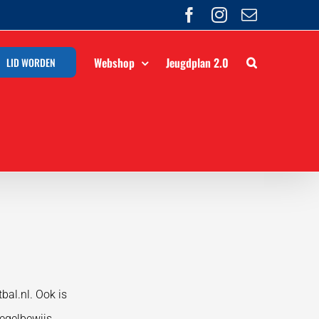
Facebook
Instagram
E-
mail
Webshop
Jeugdplan 2.0
LID WORDEN
al.nl. Ook is
regelbewijs.