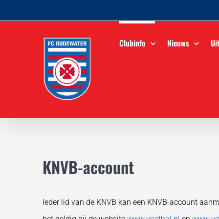
Ga
naar
inhoud
Clubinfo
Nieuws
Ui
KNVB-account
Ieder lid van de KNVB kan een KNVB-account aanmak
het geldig bij de website
www.voetbal.nl
en
www.voe