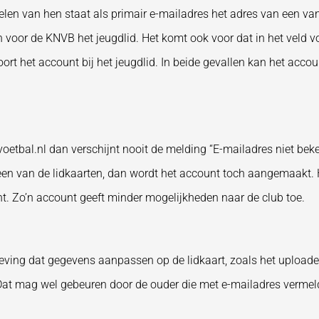
 velen van hen staat als primair e-mailadres het adres van een va
 voor de KNVB het jeugdlid. Het komt ook voor dat in het veld vo
oort het account bij het jeugdlid. In beide gevallen kan het acco
tbal.nl dan verschijnt nooit de melding “E-mailadres niet beke
p een van de lidkaarten, dan wordt het account toch aangemaakt. 
 Zo’n account geeft minder mogelijkheden naar de club toe.
tgeving dat gegevens aanpassen op de lidkaart, zoals het uploade
Dat mag wel gebeuren door de ouder die met e-mailadres vermeld