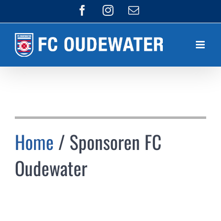
Ga
Facebook
Instagram
E-
mail
naar
inhoud
Home
/ Sponsoren FC
Oudewater