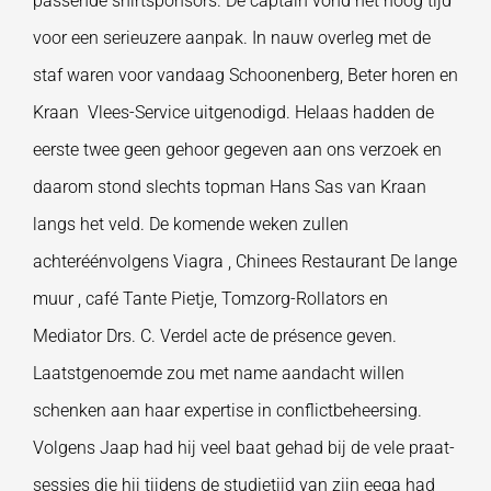
passende shirtsponsors. De captain vond het hoog tijd
voor een serieuzere aanpak. In nauw overleg met de
staf waren voor vandaag Schoonenberg, Beter horen en
Kraan Vlees-Service uitgenodigd. Helaas hadden de
eerste twee geen gehoor gegeven aan ons verzoek en
daarom stond slechts topman Hans Sas van Kraan
langs het veld. De komende weken zullen
achteréénvolgens Viagra , Chinees Restaurant De lange
muur , café Tante Pietje, Tomzorg-Rollators en
Mediator Drs. C. Verdel acte de présence geven.
Laatstgenoemde zou met name aandacht willen
schenken aan haar expertise in conflictbeheersing.
Volgens Jaap had hij veel baat gehad bij de vele praat-
sessies die hij tijdens de studietijd van zijn eega had