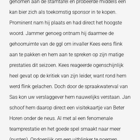
genomen aan de stamtafel en probeerde middels een
kan bier zich als toekomstig sponsor in te kopen.
Prominent nam hij plaats en had direct het hoogste
woord. Jammer genoeg ontnam hij daarmee de
gehoorruimte van de ggl om invaller Kees eens flink
aan te pakken en hem aan te spreken op zijn matige
prestaties dit seizoen. Kees reageerde ogenschijnlijk
heel gevat op de kritiek van zijn leider, want rond hem
werd flink gelachen. Doch door de spraakwaterval van
Sas kon uw verslaggever hem nauwelijks verstaan. Jan
schoof hem daarop direct een visitekaartje van Beter
Horen onder de neus. Al met al een fenomenale
teamprestatie en het goede spel smaakt naar meer
(punten). Ondoenlijk om een uitblinker te noemen,