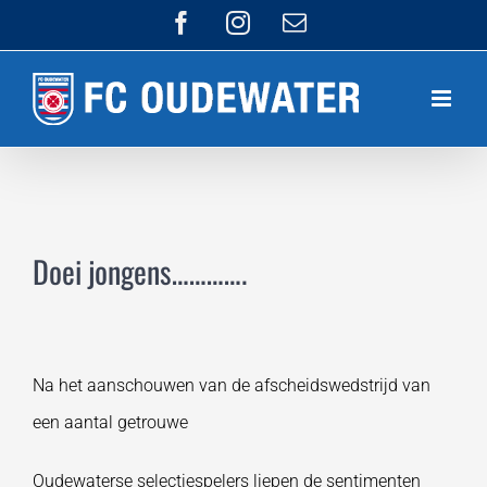
Ga
Facebook
Instagram
E-
mail
naar
inhoud
Doei jongens………….
Na het aanschouwen van de afscheidswedstrijd van
een aantal getrouwe
Oudewaterse selectiespelers liepen de sentimenten