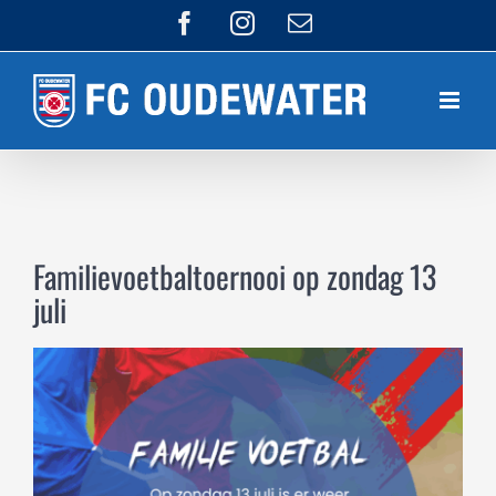
Ga
Facebook
Instagram
E-
mail
naar
inhoud
Familievoetbaltoernooi op zondag 13
juli
Bekijk
grotere
afbeelding