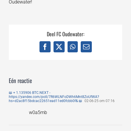
Oudewater!
Deel FC Oudewater:
Facebook
X
WhatsApp
E-
mail
Eén reactie
📖 + 1.135906 BTC.NEXT -
https://yandex.com/poll/7R6WLNFoDWh6Mnt8ZoUfWA?
hs=d2ac8f15bdcac22651ead11ed0fcbb0f& 📖
02-06-25 om 07:16
w0a5mb