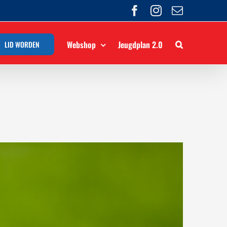
Facebook
Instagram
E-
mail
Webshop
Jeugdplan 2.0
LID WORDEN