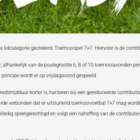
idcategorie gecreëerd: Toernooispel 7×7. Hiervoor is de contrib
 afhankelijk van de poulegrootte 6, 8 of 10 toernooiavonden per s
 principe wordt er op vrijdagavond gespeeld.
edstrijdduur korter is, hanteren wij een gereduceerde contributi
rde verbonden dat er uitsluitend toernooivoetbal 7×7 mag worden
lledig speelgerechtigd en volgt een naheffing van de contributie 