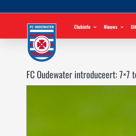
Ga
naar
inhoud
Clubinfo
Nieuws
Ui
FC Oudewater introduceert: 7×7 t
Bekijk
grotere
afbeelding