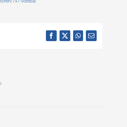
nioren/7×7-voetbal
Facebook
X
WhatsApp
E-
mail
0