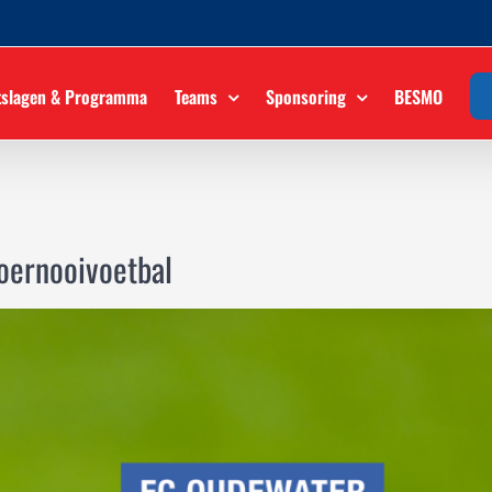
tslagen & Programma
Teams
Sponsoring
BESMO
oernooivoetbal