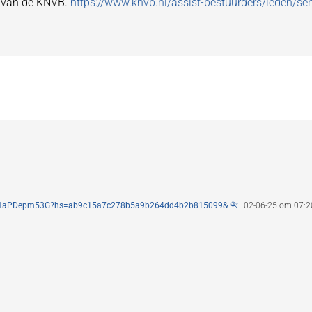
e van de KNVB.
https://www.knvb.nl/assist-bestuurders/leden/se
UzfYHaPDepm53G?hs=ab9c15a7c278b5a9b264dd4b2b815099& 📇
02-06-25 om 07:2