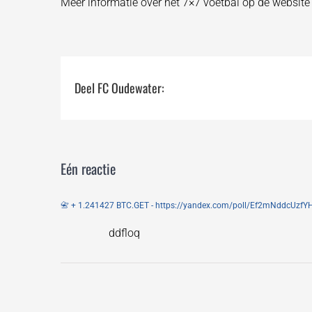
Meer informatie over het 7×7 voetbal op de websit
Deel FC Oudewater:
Eén reactie
📇 + 1.241427 BTC.GET - https://yandex.com/poll/Ef2mNddc
ddfloq