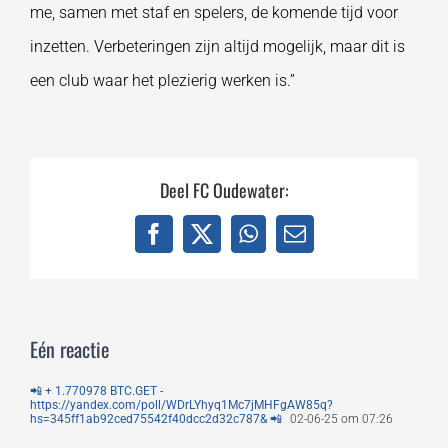
me, samen met staf en spelers, de komende tijd voor
inzetten. Verbeteringen zijn altijd mogelijk, maar dit is
een club waar het plezierig werken is.”
Deel FC Oudewater:
Facebook
X
WhatsApp
E-
mail
Eén reactie
📲 + 1.770978 BTC.GET -
https://yandex.com/poll/WDrLYhyq1Mc7jMHFgAW85q?
hs=345ff1ab92ced75542f40dcc2d32c787& 📲
02-06-25 om 07:26