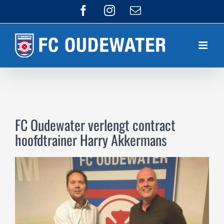
Ga
Facebook
Instagram
E-
mail
naar
inhoud
FC Oudewater verlengt contract
hoofdtrainer Harry Akkermans
Bekijk
grotere
afbeelding