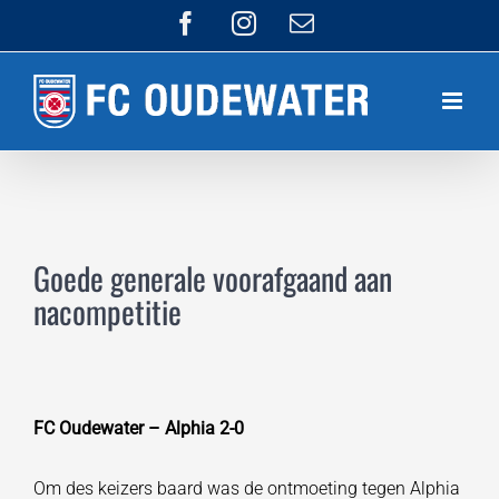
Ga
Facebook
Instagram
E-
mail
naar
inhoud
Goede generale voorafgaand aan
nacompetitie
FC Oudewater – Alphia 2-0
Om des keizers baard was de ontmoeting tegen Alphia