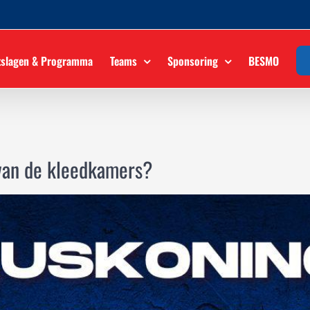
tslagen & Programma
Teams
Sponsoring
BESMO
van de kleedkamers?