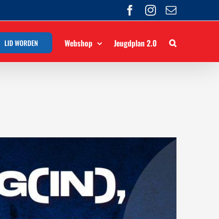
Facebook
Instagram
E-
mail
Webshop
Jeugdplan 2.0
LID WORDEN