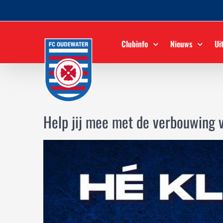
Ga
naar
inhoud
Clubinfo
Nieuws
Ui
Help jij mee met de verbouwing 
Bekijk
grotere
afbeelding