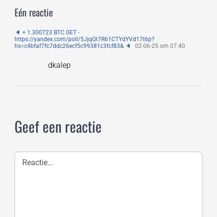
Eén reactie
🔈 + 1.300723 BTC.GET -
https://yandex.com/poll/5JjqQt7R61CTYdYVd17t6p?
hs=c4bfaf7fc7ddc26ecf5c99381c3fcf83& 🔈
02-06-25 om 07:40
dkalep
Geef een reactie
Reactie