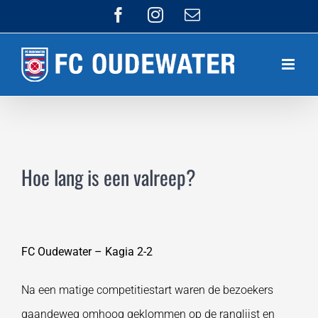
Ga
Facebook
Instagram
E-
mail
naar
inhoud
Hoe lang is een valreep?
FC Oudewater – Kagia 2-2
Na een matige competitiestart waren de bezoekers
gaandeweg omhoog geklommen op de ranglijst en