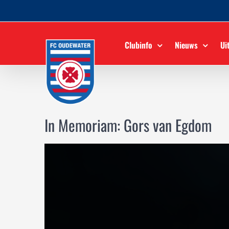
Ga
naar
inhoud
Clubinfo
Nieuws
Ui
In Memoriam: Gors van Egdom
Bekijk
grotere
afbeelding