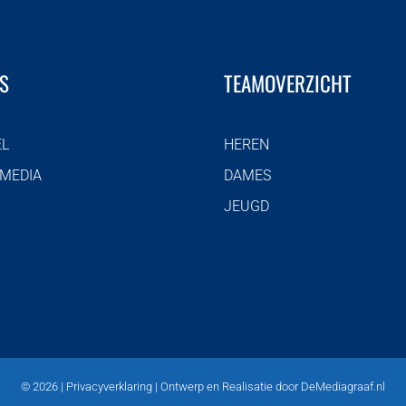
S
TEAMOVERZICHT
EL
HEREN
 MEDIA
DAMES
JEUGD
©
2026 |
Privacyverklaring
| Ontwerp en Realisatie door
DeMediagraaf.nl