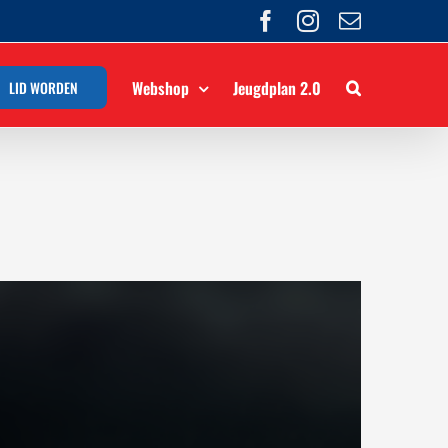
Facebook
Instagram
E-
mail
Webshop
Jeugdplan 2.0
LID WORDEN