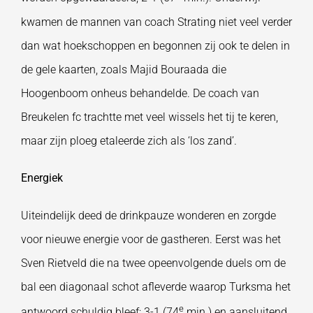
kwamen de mannen van coach Strating niet veel verder
dan wat hoekschoppen en begonnen zij ook te delen in
de gele kaarten, zoals Majid Bouraada die
Hoogenboom onheus behandelde. De coach van
Breukelen fc trachtte met veel wissels het tij te keren,
maar zijn ploeg etaleerde zich als ‘los zand’.
Energiek
Uiteindelijk deed de drinkpauze wonderen en zorgde
voor nieuwe energie voor de gastheren. Eerst was het
Sven Rietveld die na twee opeenvolgende duels om de
bal een diagonaal schot afleverde waarop Turksma het
e
antwoord schuldig bleef; 3-1 (74
min.) en aansluitend