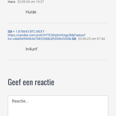
Hans
22-09-24 om 19:57
Hulde
⌨ + 1.878693 BTC.NEXT -
https://yandex.com/poll/HYTE3DqXnHUqpZMyFqetue?
hs=cded5d596fb3e70852088c8920065200& ⌨
02-06-25 om 07:44
ln4unf
Geef een reactie
Reactie