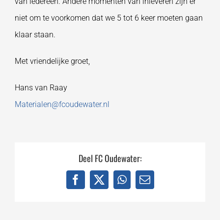
van iedereen. Andere momenten van inleveren zijn er
niet om te voorkomen dat we 5 tot 6 keer moeten gaan
klaar staan.
Met vriendelijke groet,
Hans van Raay
Materialen@fcoudewater.nl
Deel FC Oudewater:
Facebook
X
WhatsApp
E-
mail