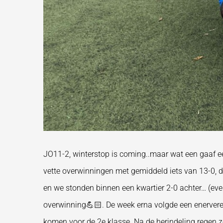
JO11-2, winterstop is coming..maar wat een gaaf ee
vette overwinningen met gemiddeld iets van 13-0, d
en we stonden binnen een kwartier 2-0 achter… (eve
overwinning💪🏻. De week erna volgde een enerveren
komen voor de 2e klasse. Na de herindeling regen 