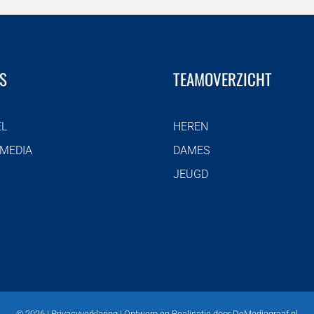
S
TEAMOVERZICHT
EL
HEREN
 MEDIA
DAMES
JEUGD
©
2026 |
Privacyverklaring
| Ontwerp en Realisatie door
DeMediagraaf.nl