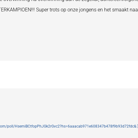
 WINTERKAMPIOEN!!! Super trots op onze jongens en het smaakt 
ndex.com/poll/HsemiBCtfopPhJGk2rGvc2?hs=6aaacab971e608347b478f9b93d72fdc& 