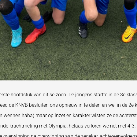
rste hoofdstuk van dit seizoen. De jongens startte in de 3e kla
eed de KNVB besluiten ons opnieuw in te delen en wel in de 2e 
n wennen haha) maar op inzet en karakter wisten ze de achtersta
de krachtmeting met Olympia, helaas verloren we net met 4-3. De
ze overwinning na overwinning aan de zegekar, achtereenvolgen