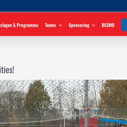
tslagen & Programma
Teams
Sponsoring
BESMO
ties!