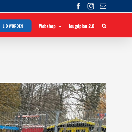
Facebook
Instagram
E-
mail
Webshop
Jeugdplan 2.0
LID WORDEN