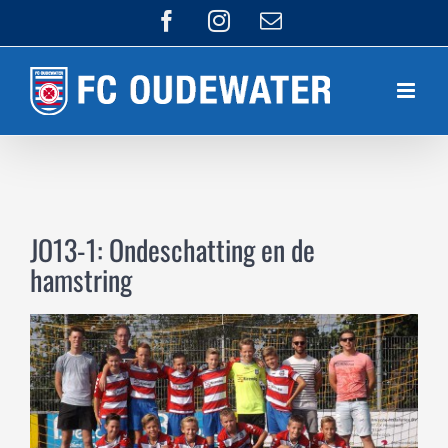
Ga
Facebook
Instagram
E-
mail
naar
inhoud
JO13-1: Ondeschatting en de
hamstring
Bekijk
grotere
afbeelding