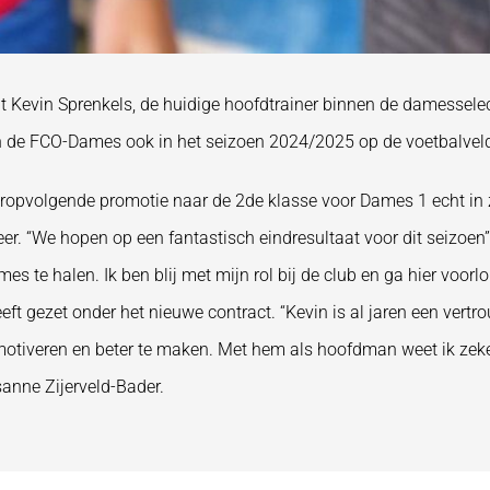
 Kevin Sprenkels, de huidige hoofdtrainer binnen de damesselec
an de FCO-Dames ook in het seizoen 2024/2025 op de voetbalvelde
pvolgende promotie naar de 2de klasse voor Dames 1 echt in z
. “We hopen op een fantastisch eindresultaat voor dit seizoen”, 
es te halen. Ik ben blij met mijn rol bij de club en ga hier voor
ft gezet onder het nieuwe contract. “Kevin is al jaren een vertr
 motiveren en beter te maken. Met hem als hoofdman weet ik zek
anne Zijerveld-Bader.