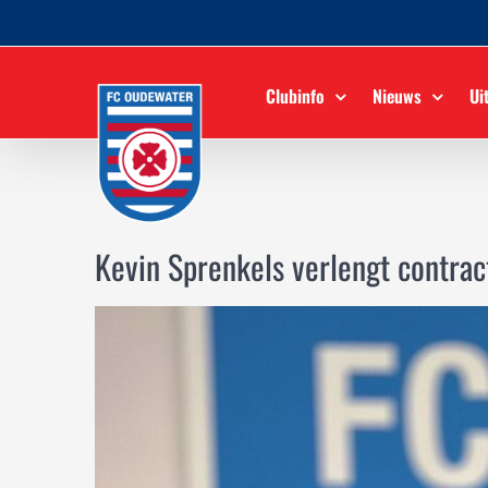
Ga
naar
inhoud
Clubinfo
Nieuws
Ui
Kevin Sprenkels verlengt contrac
Bekijk
grotere
afbeelding