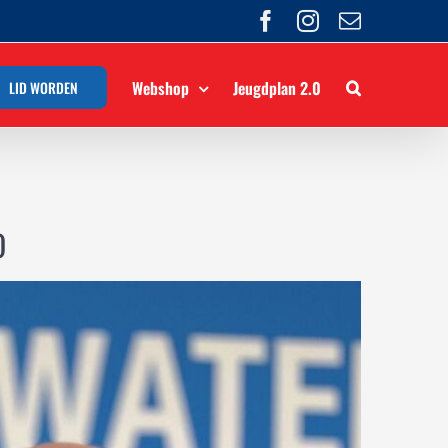
Facebook
Instagram
E-
mail
Webshop
Jeugdplan 2.0
LID WORDEN
O