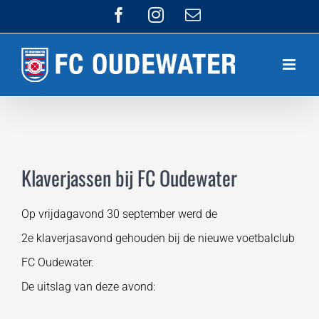
Ga
Facebook
Instagram
E-
mail
naar
inhoud
Klaverjassen bij FC Oudewater
Op vrijdagavond 30 september werd de
2e klaverjasavond gehouden bij de nieuwe voetbalclub
FC Oudewater.
De uitslag van deze avond: