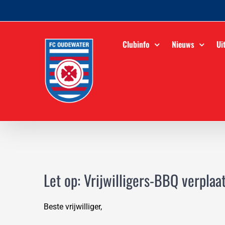
Ga
naar
inhoud
Clubinfo
Nieuws
Ui
Let op: Vrijwilligers-BBQ verplaa
Beste vrijwilliger,