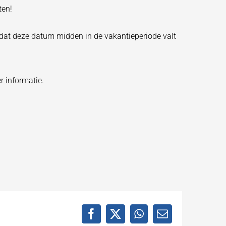
ten!
 dat deze datum midden in de vakantieperiode valt
r informatie.
Facebook
X
WhatsApp
E-