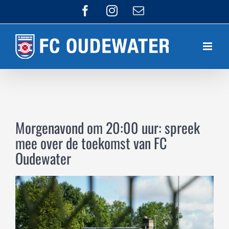
Ga
Facebook
Instagram
E-
mail
naar
inhoud
Morgenavond om 20:00 uur: spreek
mee over de toekomst van FC
Oudewater
Bekijk
grotere
afbeelding