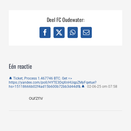
Deel FC Oudewater:
Facebook
X
WhatsApp
E-
mail
Eén reactie
🔔 Ticket; Process 1.467746 BTC. Get =>
https://yandex.com/poll/HYTE3DqXnHUqpZMyFqetue?
hs=15118666b02f4ad15b600b72bb3d44df& 🔔
02-06-25 om 07:58
ourznv