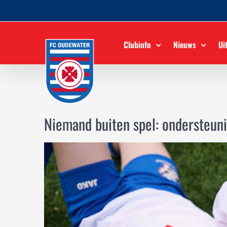
Ga
naar
inhoud
Clubinfo
Nieuws
Ui
Niemand buiten spel: ondersteuni
Bekijk
grotere
afbeelding