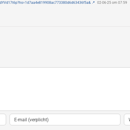
1CTYdYVd17t6p?hs=1d7aa4e819908ac773380d6d63436f5a& 📍
02-06-25 om 07:59