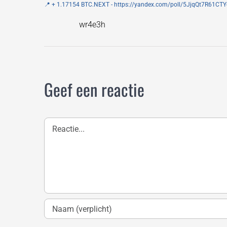
📍 + 1.17154 BTC.NEXT - https://yandex.com/poll/5JjqQt7R6
wr4e3h
Geef een reactie
Reactie