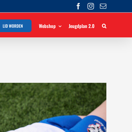
Facebook
Instagram
E-
mail
Webshop
Jeugdplan 2.0
LID WORDEN