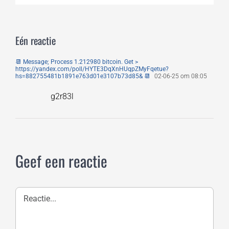
Eén reactie
📆 Message; Process 1.212980 bitcoin. Get >
https://yandex.com/poll/HYTE3DqXnHUqpZMyFqetue?
hs=882755481b1891e763d01e3107b73d85& 📆
02-06-25 om 08:05
g2r83l
Geef een reactie
Reactie