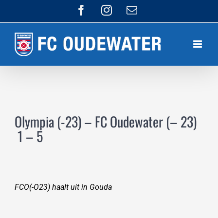
Ga
Facebook
Instagram
E-
mail
naar
inhoud
Olympia (-23) – FC Oudewater (– 23)
1 – 5
FCO(-O23) haalt uit in Gouda