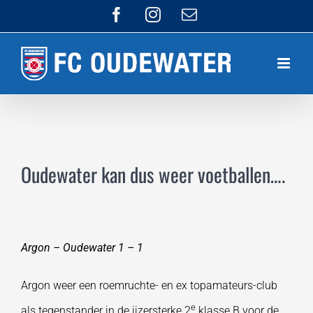
Ga
Facebook
Instagram
E-
mail
naar
inhoud
Oudewater kan dus weer voetballen….
Argon – Oudewater 1 – 1
Argon weer een roemruchte- en ex topamateurs-club
e
als tegenstander in de ijzersterke 2
klasse B voor de