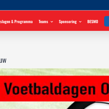
tslagen & Programma
Teams
Sponsoring
BESMO
ouw