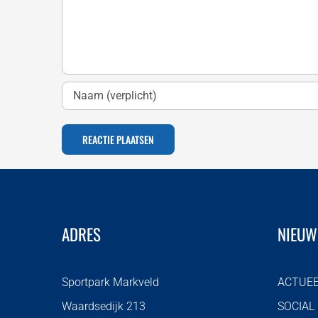
ADRES
NIEUW
Sportpark Markveld
ACTUE
Waardsedijk 213
SOCIAL