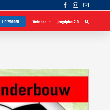
Facebook
Instagram
E-
mail
Webshop
Jeugdplan 2.0
LID WORDEN