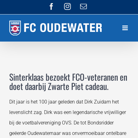
Ga
Facebook
Instagram
E-
mail
naar
inhoud
Sinterklaas bezoekt FCO-veteranen en
doet daarbij Zwarte Piet cadeau.
Dit jaar is het 100 jaar geleden dat Dirk Zuidam het
levenslicht zag. Dirk was een legendarische vrijwilliger
bij de voetbalvereniging OVS. De tot Bondsridder
geëerde Oudewaternaar was onvermoeibaar ontelbare