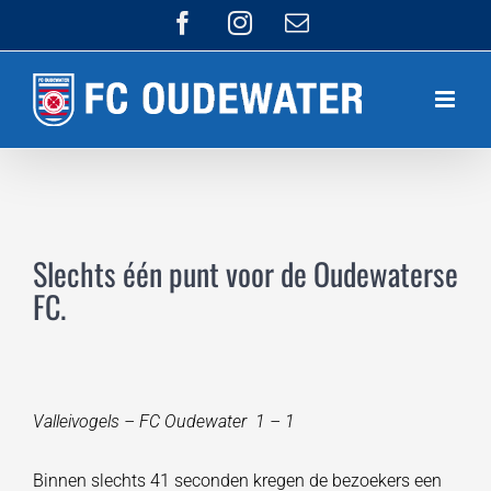
Ga
Facebook
Instagram
E-
mail
naar
inhoud
Slechts één punt voor de Oudewaterse
FC.
Valleivogels – FC Oudewater 1 – 1
Binnen slechts 41 seconden kregen de bezoekers een