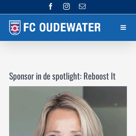
Ga
Facebook
Instagram
E-
mail
naar
inhoud
Sponsor in de spotlight: Reboost It
Bekijk
grotere
afbeelding