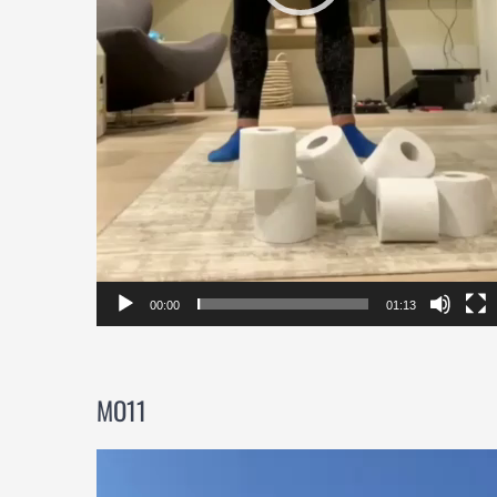
00:00
01:13
MO11
Videospeler