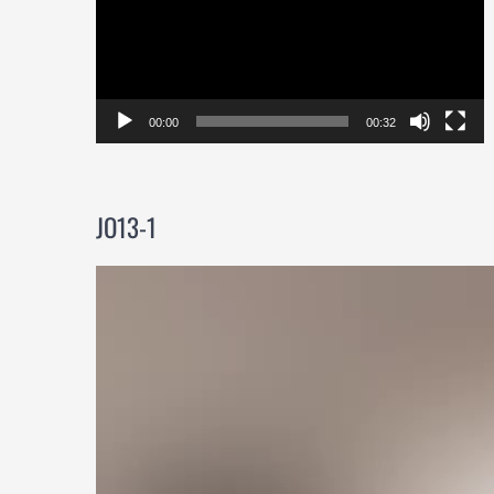
00:00
00:32
JO13-1
Videospeler