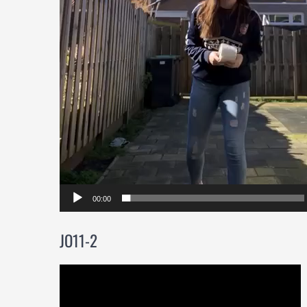
00:00
JO11-2
Videospeler