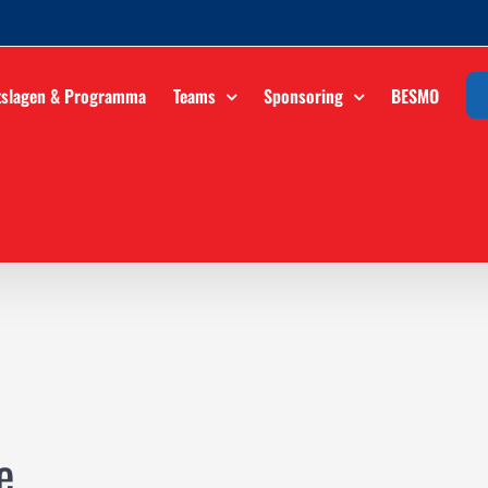
tslagen & Programma
Teams
Sponsoring
BESMO
e