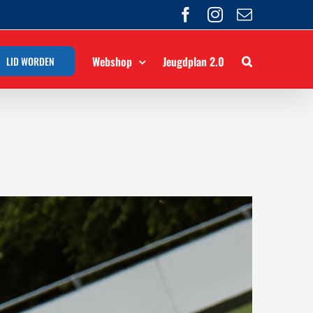
Facebook
Instagram
E-
mail
Webshop
Jeugdplan 2.0
LID WORDEN