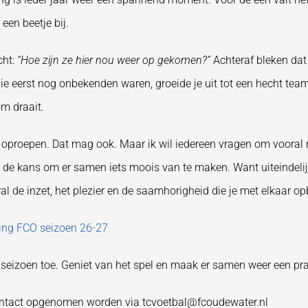
 een beetje bij.
cht:
“Hoe zijn ze hier nou weer op gekomen?”
Achteraf bleken dat
e eerst nog onbekenden waren, groeide je uit tot een hecht te
om draait.
n oproepen. Dat mag ook. Maar ik wil iedereen vragen om vooral 
rs de kans om er samen iets moois van te maken. Want uiteindeli
ral de inzet, het plezier en de saamhorigheid die je met elkaar o
ing FCO seizoen 26-27
l seizoen toe. Geniet van het spel en maak er samen weer een pra
contact opgenomen worden via tcvoetbal@fcoudewater.nl