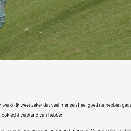
er werkt. Ik weet zeker dat veel mensen heel goed na hebben geda
 ook echt verstand van hebben.
ing is ieder jaar weer een spannend moment. Voor de één valt he