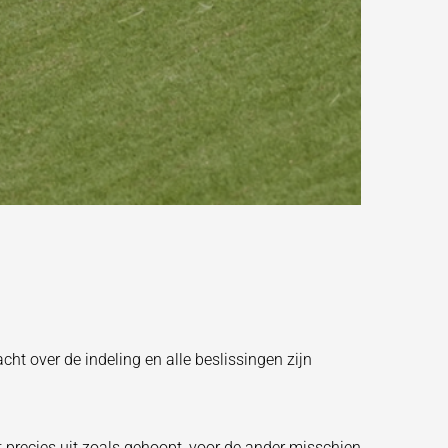
cht over de indeling en alle beslissingen zijn
t precies uit zoals gehoopt, voor de ander misschien