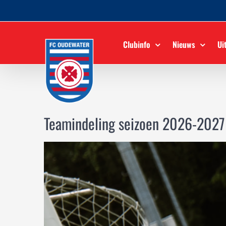
Ga
naar
inhoud
Clubinfo
Nieuws
Ui
Teamindeling seizoen 2026-2027
Bekijk
grotere
afbeelding