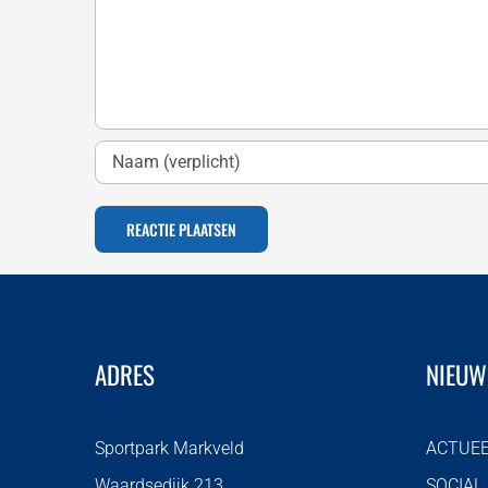
ADRES
NIEUW
Sportpark Markveld
ACTUE
Waardsedijk 213
SOCIAL