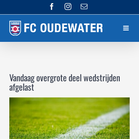
Ga
Facebook
Instagram
E-
mail
naar
inhoud
Vandaag overgrote deel wedstrijden
afgelast
Bekijk
grotere
afbeelding