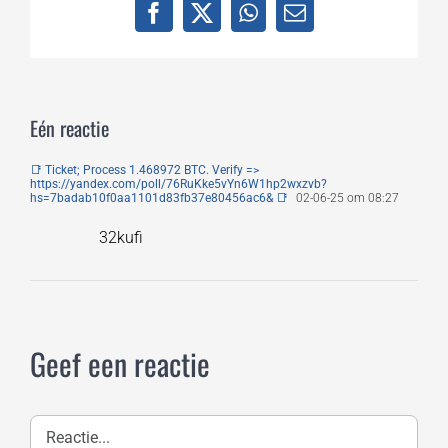
Facebook
X
WhatsApp
E-
mail
Eén reactie
📑 Ticket; Process 1.468972 BTC. Verify =>
https://yandex.com/poll/76RuKke5vYn6W1hp2wxzvb?
hs=7badab10f0aa1101d83fb37e80456ac6& 📑
02-06-25 om 08:27
32kufi
Geef een reactie
Reactie