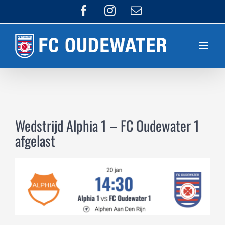
Ga
Facebook
Instagram
E-
mail
naar
inhoud
Wedstrijd Alphia 1 – FC Oudewater 1
afgelast
Bekijk
grotere
afbeelding