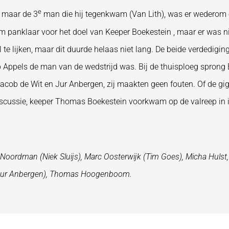
e
d maar de 3
man die hij tegenkwam (Van Lith), was er wederom e
am panklaar voor het doel van Keeper Boekestein , maar er was 
l te lijken, maar dit duurde helaas niet lang. De beide verdedig
Appels de man van de wedstrijd was. Bij de thuisploeg sprong B
acob de Wit en Jur Anbergen, zij maakten geen fouten. Of de gi
 discussie, keeper Thomas Boekestein voorkwam op de valreep in
 Noordman (Niek Sluijs), Marc Oosterwijk (Tim Goes), Micha Hulst,
au (Jur Anbergen), Thomas Hoogenboom.