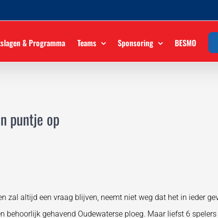
tslagen & Programma
Teams
Sponsoring
BESMO
én puntje op
zal altijd een vraag blijven, neemt niet weg dat het in ieder 
n behoorlijk gehavend Oudewaterse ploeg. Maar liefst 6 spelers 