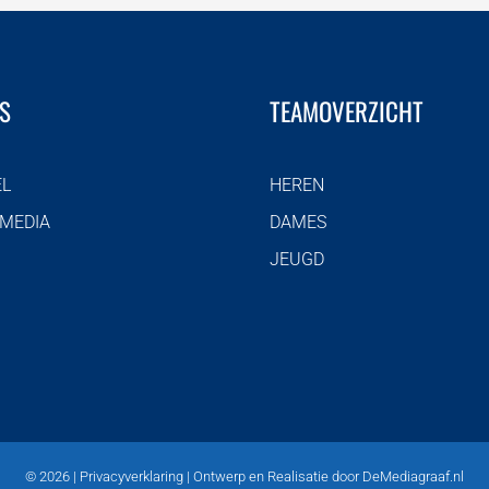
S
TEAMOVERZICHT
EL
HEREN
 MEDIA
DAMES
JEUGD
©
2026 |
Privacyverklaring
| Ontwerp en Realisatie door
DeMediagraaf.nl