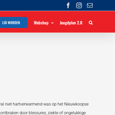
Facebook
Instagram
E-
mail
Webshop
Jeugdplan 2.0
LID WORDEN
geval niet hartverwarmend was op het Nieuwkoopse
ontbraken door blessures, ziekte of ongelukkige