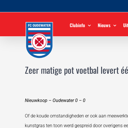
Ga
naar
inhoud
Clubinfo
Nieuws
Ui
Zeer matige pot voetbal levert é
Nieuwkoop – Oudewater 0 – 0
Of de koude omstandigheden er ook aan meewerkten 
kunstgras ten toon werd gespreid door overigens ee