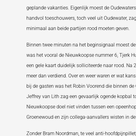
geplande vakanties. Eigenlijk moest de Oudewaterse
handvol toeschouwers, toch veel uit Oudewater, zage
minimaal aan beide partijen rood moeten geven.
Binnen twee minuten na het beginsignaal moest de 
was het vooral de Nieuwkoopse nummer 6, Tjerk Huis,
een gele kaart duidelijk solliciteerde naar rood. Na
meer dan verdiend. Over en weer waren er wat kans(j
bij de gasten was het Robin Voorend die binnen de O
Jeffrey van Lith zag een gevaarlijk ogende kopbal
Nieuwkoopse doel niet vinden tussen een opeenhopin
Groenewoud en zijn collega-aanvallers wisten in de d
Zonder Bram Noordman, te veel anti-hoofdpijnpilletj