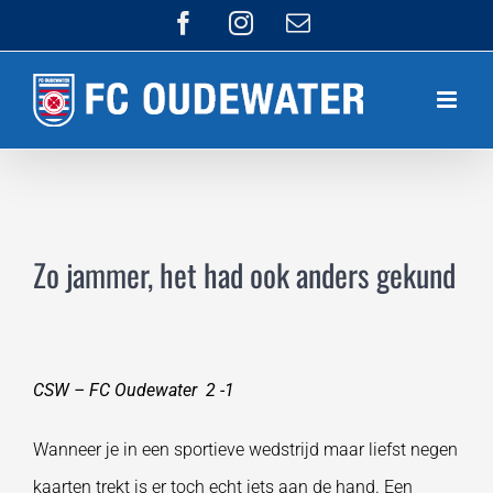
Ga
Facebook
Instagram
E-
mail
naar
inhoud
Zo jammer, het had ook anders gekund
CSW – FC Oudewater 2 -1
Wanneer je in een sportieve wedstrijd maar liefst negen
kaarten trekt is er toch echt iets aan de hand. Een