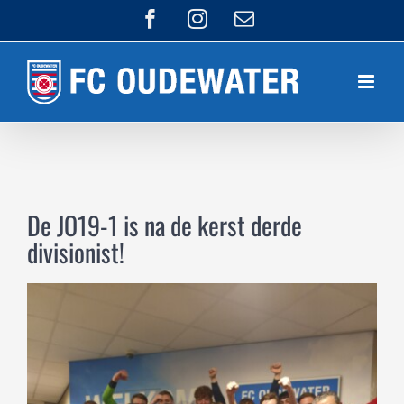
Ga
Facebook
Instagram
E-
mail
naar
inhoud
De JO19-1 is na de kerst derde
divisionist!
Bekijk
grotere
afbeelding